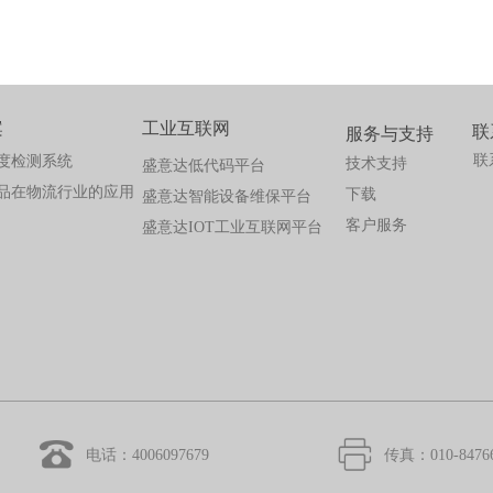
案
工业互联网
联
服务与支持
联
度检测系统
技术支持
盛意达低代码平台
品在物流行业的应用
下载
盛意达智能设备维保平台
客户服务
盛意达IOT工业互联网平台
电话：4006097679
传真：010-8476