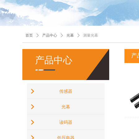
首页
ꄲ
产品中心
ꄲ
光幕
ꄲ
测量光幕
产
产品中心
传感器
光幕
读码器
低压电器