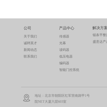
解决方
公司
产品中心
锯条平整
关于我们
传感器
盛意达产
诚聘英才
光幕
新闻动态
读码器
联系我们
低压电器
编码器
智能门控系统
地址：北京市朝阳区红军营南路甲1号
院NET大厦六层603室