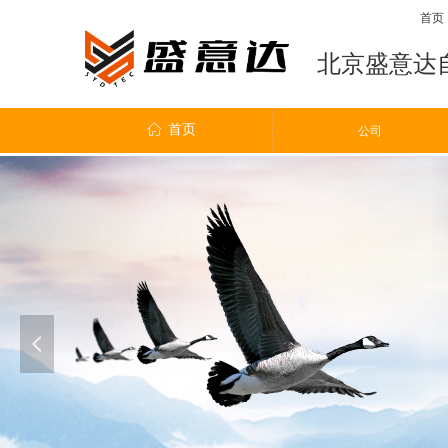
首页
北京盛意达
ꀇ
首页
ꀶ
公司
公司
넳