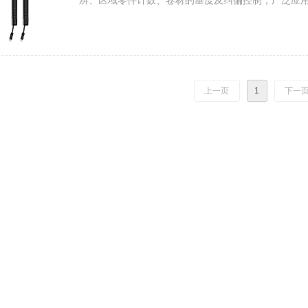
辨、区域零件计数、卷材的垂度及纠偏控制，广泛应
上一页
1
下一