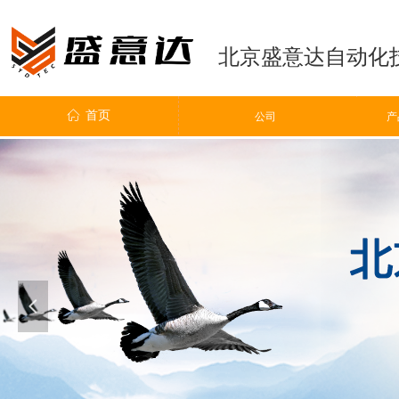
北京盛意达自动化
ꀇ
首页
ꀶ
公司
公司
产
넳