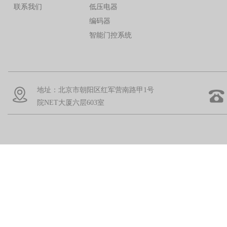
联系我们
低压电器
编码器
智能门控系统
地址：北京市朝阳区红军营南路甲1号
院NET大厦六层603室