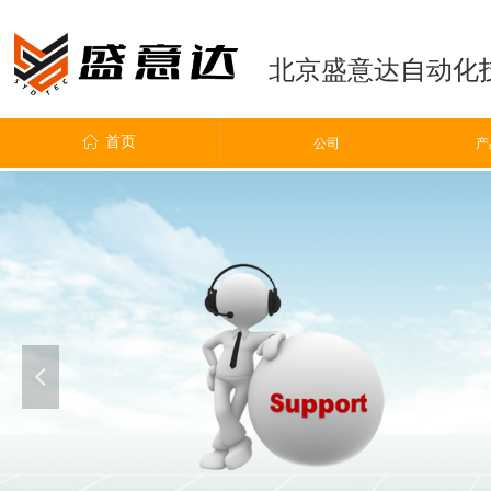
北京盛意达自动化
ꀇ
首页
ꀶ
公司
公司
产
넳