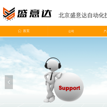
北京盛意达自动化
ꀇ
首页
ꀶ
公司
公司
产
넳