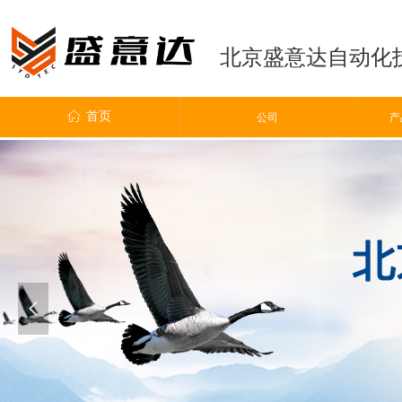
北京盛意达自动化
ꀇ
首页
ꀶ
公司
公司
产
넳